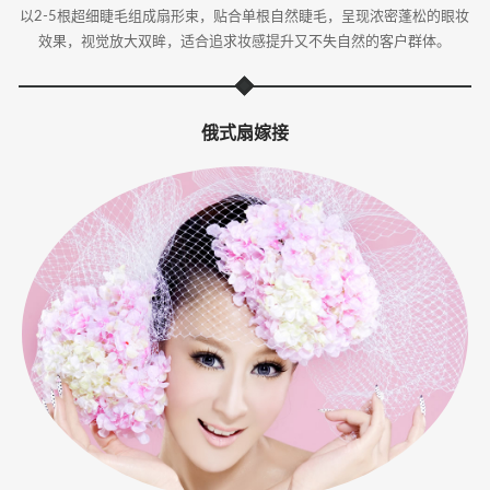
以2-5根超细睫毛组成扇形束，贴合单根自然睫毛，呈现浓密蓬松的眼妆
效果，视觉放大双眸，适合追求妆感提升又不失自然的客户群体。
俄式扇嫁接