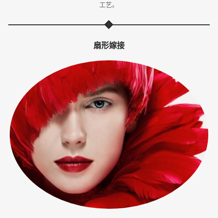
工艺。
体
·
扇形嫁接
美
业
培
训