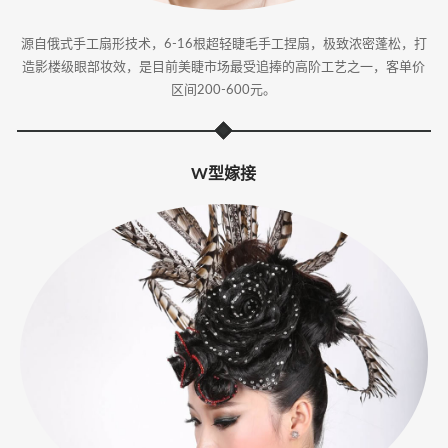
源自俄式手工扇形技术，6-16根超轻睫毛手工捏扇，极致浓密蓬松，打
造影楼级眼部妆效，是目前美睫市场最受追捧的高阶工艺之一，客单价
区间200-600元。
W型嫁接