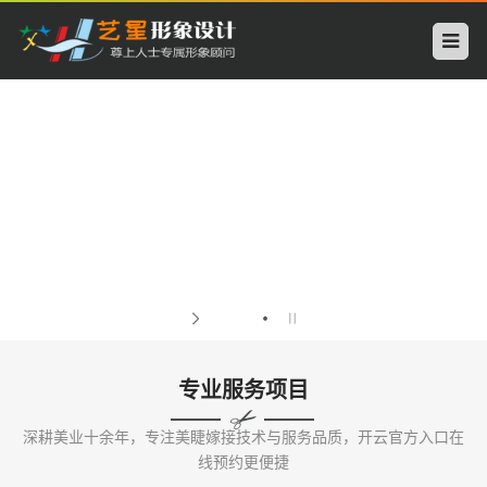
开
云
中
专业美睫嫁接，定制你的眼部风格
国
科
技
有
限
专业服务项目
公
深耕美业十余年，专注美睫嫁接技术与服务品质，开云官方入口在
司
线预约更便捷