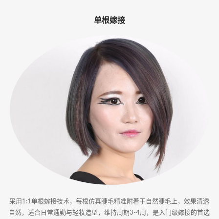
-
单根嫁接
专
业
美
睫
嫁
接
·
睫
甲
采用1:1单根嫁接技术，每根仿真睫毛精准附着于自然睫毛上，效果清透
一
自然，适合日常通勤与轻妆造型，维持周期3-4周，是入门级嫁接的首选