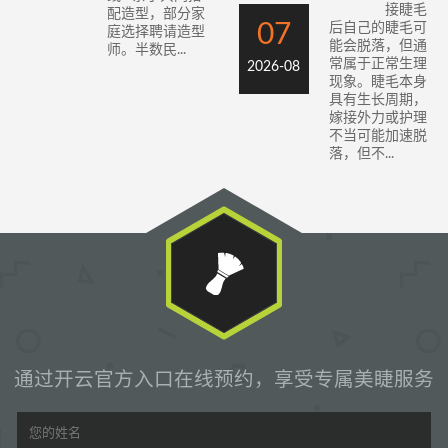
接睫毛
配造型，部分家
07
后自己的睫毛可
庭选择聘请造型
能会脱落，但通
师。半数民...
常属于正常生理
2026-08
现象。睫毛本身
具有生长周期，
嫁接外力或护理
不当可能加速脱
落，但不...
通过开云官方入口在线预约，享受专属美睫服务