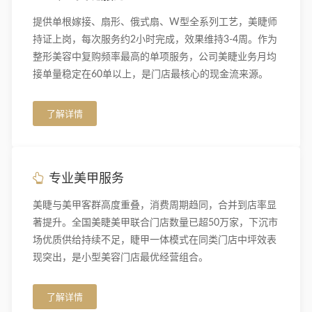
提供单根嫁接、扇形、俄式扇、W型全系列工艺，美睫师
持证上岗，每次服务约2小时完成，效果维持3-4周。作为
整形美容中复购频率最高的单项服务，公司美睫业务月均
接单量稳定在60单以上，是门店最核心的现金流来源。
了解详情
专业美甲服务
美睫与美甲客群高度重叠，消费周期趋同，合并到店率显
著提升。全国美睫美甲联合门店数量已超50万家，下沉市
场优质供给持续不足，睫甲一体模式在同类门店中坪效表
现突出，是小型美容门店最优经营组合。
了解详情