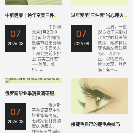
中新健康｜跨年变美三件套怎么做更健康？
过年爱美“三件套”当心爆火的它暗藏“陷阱
中新网
上周，一位
07
07
北京1月2日电
26岁女子来到浙
(记者 赵方园)每
江大学眼科医院
逢佳节或重要场
就诊，她称种假
2026-08
2026-08
合，许多爱美人
睫毛后左眼红痛
士都会提前安排
4天、流泪不
上“变美三件套”
止，视物模糊。
——美发、美
检查发现，其角
甲、...
膜上有一...
俄罗斯毕业季消费调研服饰造型开销可观
俄罗斯
07
平台调研高中生
毕业筹备情况，
七成家长打算购
2026-08
接睫毛自己的睫毛会掉吗
置庆典服饰，
线%亲子共同搭