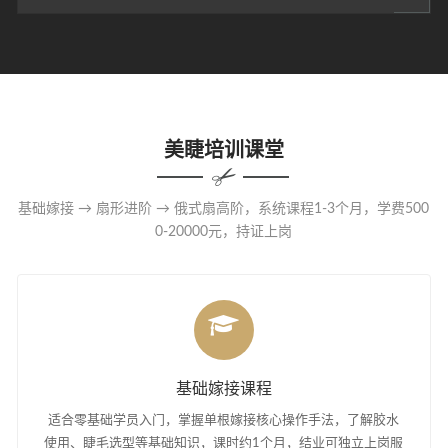
美睫培训课堂
基础嫁接 → 扇形进阶 → 俄式扇高阶，系统课程1-3个月，学费500
0-20000元，持证上岗
基础嫁接课程
适合零基础学员入门，掌握单根嫁接核心操作手法，了解胶水
使用、睫毛选型等基础知识，课时约1个月，结业可独立上岗服