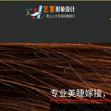
开
云
中
国
科
技
有
限
专业美睫嫁接，
公
司