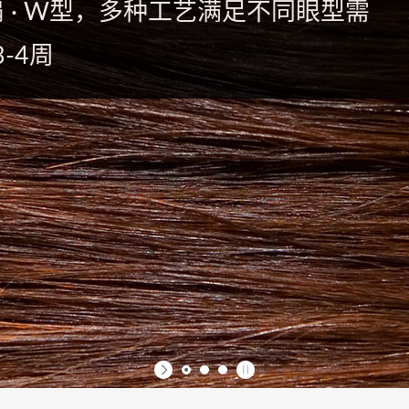
俄式扇 · W型，多种工艺满足不同眼型需
-4周