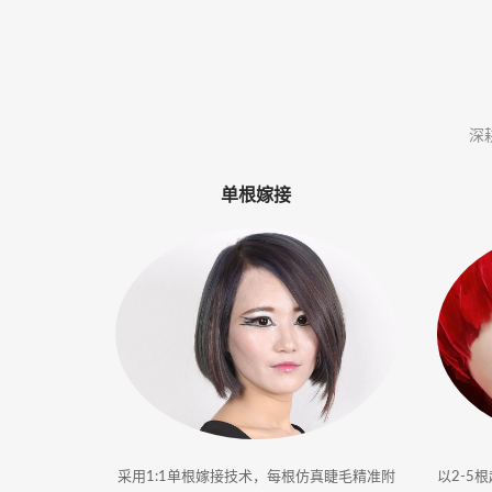
体
·
美
深
业
单根嫁接
培
训
采用1:1单根嫁接技术，每根仿真睫毛精准附
以2-5