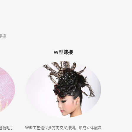
便捷
W型嫁接
轻睫毛手
W型工艺通过多方向交叉排列，形成立体层次