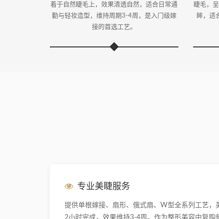
着于自然睫毛上，效果清透自然，适合日常通
睫毛，呈
勤与轻妆造型，维持周期3-4周，是入门级嫁
眸，适
接的首选工艺。
专业美睫服务
提供单根嫁接、扇形、俄式扇、W型全系列工艺，
2小时完成，效果维持3-4周。作为整形美容中复