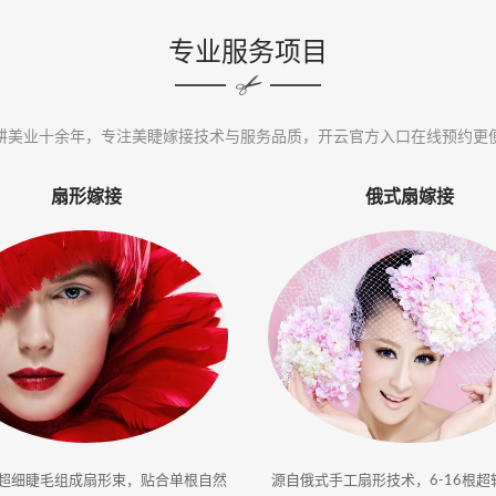
专业服务项目
耕美业十余年，专注美睫嫁接技术与服务品质，开云官方入口在线预约更
扇形嫁接
俄式扇嫁接
根超细睫毛组成扇形束，贴合单根自然
源自俄式手工扇形技术，6-16根超