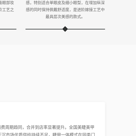
级眼部妆
感，特别适合单眼皮及细小眼型，在增加纵深
阶工艺之
感的同时保持佩戴舒适度，是进阶嫁接工艺中
。
最具层次美感的款式。
消费周期趋同，合并到店率显著提升。全国美睫美甲
下沉市场优质供给持续不足，睫甲一体模式在同类门