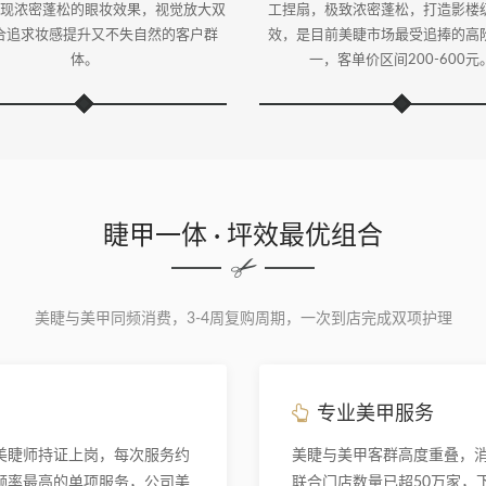
现浓密蓬松的眼妆效果，视觉放大双
工捏扇，极致浓密蓬松，打造影楼
合追求妆感提升又不失自然的客户群
效，是目前美睫市场最受追捧的高
体。
一，客单价区间200-600元
睫甲一体 · 坪效最优组合
美睫与美甲同频消费，3-4周复购周期，一次到店完成双项护理
专业美甲服务
美睫师持证上岗，每次服务约
美睫与美甲客群高度重叠，
购频率最高的单项服务，公司美
联合门店数量已超50万家，