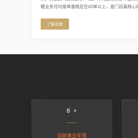
睫业务月均接单量稳定在60单以上，是门店最核心
了解详情
9
+
深耕美业年限