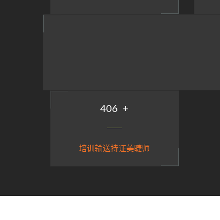
492
+
培训输送持证美睫师