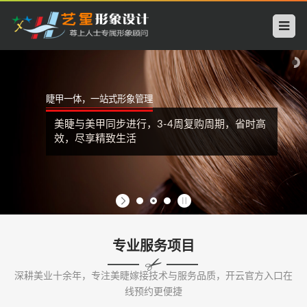
开
云
中
睫甲一体，一站式形象管理
国
美睫与美甲同步进行，3-4周复购周期，省时高
科
效，尽享精致生活
技
有
限
专业服务项目
公
深耕美业十余年，专注美睫嫁接技术与服务品质，开云官方入口在
司
线预约更便捷