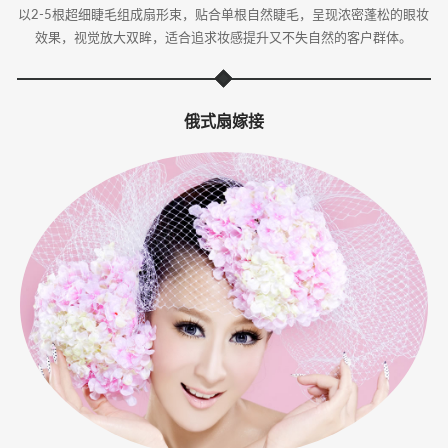
以2-5根超细睫毛组成扇形束，贴合单根自然睫毛，呈现浓密蓬松的眼妆
效果，视觉放大双眸，适合追求妆感提升又不失自然的客户群体。
俄式扇嫁接