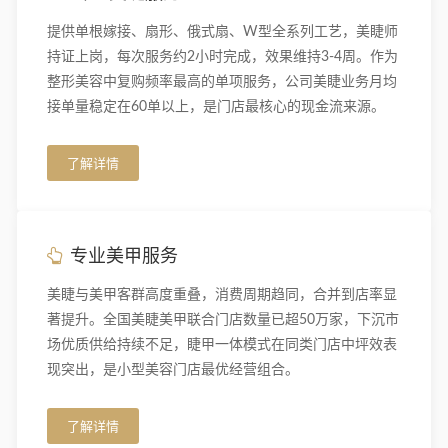
提供单根嫁接、扇形、俄式扇、W型全系列工艺，美睫师
持证上岗，每次服务约2小时完成，效果维持3-4周。作为
整形美容中复购频率最高的单项服务，公司美睫业务月均
接单量稳定在60单以上，是门店最核心的现金流来源。
了解详情
专业美甲服务
美睫与美甲客群高度重叠，消费周期趋同，合并到店率显
著提升。全国美睫美甲联合门店数量已超50万家，下沉市
场优质供给持续不足，睫甲一体模式在同类门店中坪效表
现突出，是小型美容门店最优经营组合。
了解详情