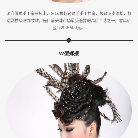
源自俄式手工扇形技术，6-16根超轻睫毛手工捏扇，极致浓密蓬松，打
造影楼级眼部妆效，是目前美睫市场最受追捧的高阶工艺之一，客单价
区间200-600元。
W型嫁接