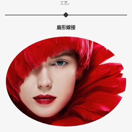
工艺。
体
·
扇形嫁接
美
业
培
训