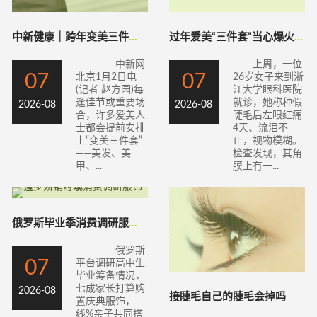
中新健康｜跨年变美三件套怎么做更健康？
过年爱美“三件套”当心爆火的它暗藏“陷阱
中新网
上周，一位
07
07
北京1月2日电
26岁女子来到浙
(记者 赵方园)每
江大学眼科医院
逢佳节或重要场
就诊，她称种假
2026-08
2026-08
合，许多爱美人
睫毛后左眼红痛
士都会提前安排
4天、流泪不
上“变美三件套”
止，视物模糊。
——美发、美
检查发现，其角
甲、...
膜上有一...
俄罗斯毕业季消费调研服饰造型开销可观
俄罗斯
07
平台调研高中生
毕业筹备情况，
七成家长打算购
2026-08
接睫毛自己的睫毛会掉吗
置庆典服饰，
线%亲子共同搭