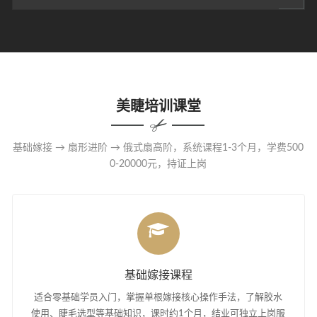
美睫培训课堂
基础嫁接 → 扇形进阶 → 俄式扇高阶，系统课程1-3个月，学费500
0-20000元，持证上岗
基础嫁接课程
适合零基础学员入门，掌握单根嫁接核心操作手法，了解胶水
使用、睫毛选型等基础知识，课时约1个月，结业可独立上岗服