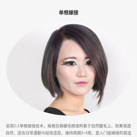
-
单根嫁接
专
业
美
睫
嫁
接
·
睫
甲
采用1:1单根嫁接技术，每根仿真睫毛精准附着于自然睫毛上，效果清透
一
自然，适合日常通勤与轻妆造型，维持周期3-4周，是入门级嫁接的首选