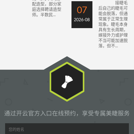
接睫毛
配造型，部分家
07
后自己的睫毛可
庭选择聘请造型
能会脱落，但通
师。半数民...
常属于正常生理
2026-08
现象。睫毛本身
具有生长周期，
嫁接外力或护理
不当可能加速脱
落，但不...
通过开云官方入口在线预约，享受专属美睫服务