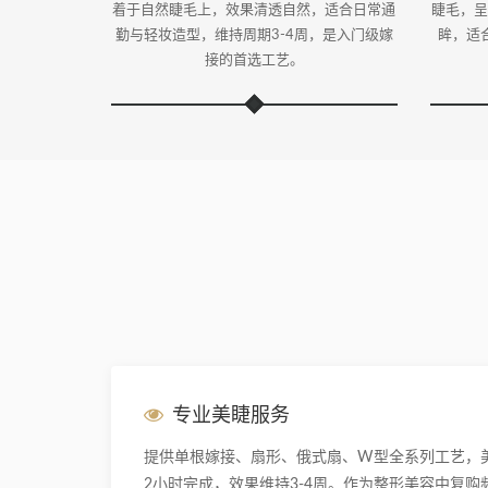
着于自然睫毛上，效果清透自然，适合日常通
睫毛，呈
勤与轻妆造型，维持周期3-4周，是入门级嫁
眸，适
接的首选工艺。
专业美睫服务
提供单根嫁接、扇形、俄式扇、W型全系列工艺，
2小时完成，效果维持3-4周。作为整形美容中复