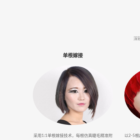
体
·
美
深
业
单根嫁接
培
训
采用1:1单根嫁接技术，每根仿真睫毛精准附
以2-5