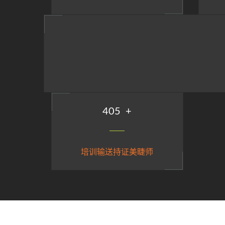
485
+
培训输送持证美睫师