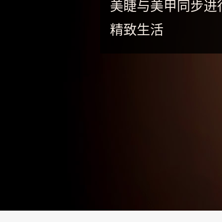
-
美睫与美甲同步进
专
精致生活
业
美
睫
嫁
接
·
睫
甲
一