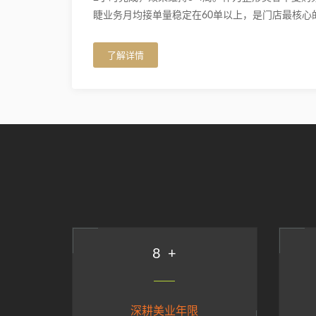
睫业务月均接单量稳定在60单以上，是门店最核心
了解详情
9
+
深耕美业年限