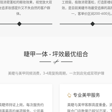
现浓密蓬松的眼妆效果，视觉放大双
工捏扇，极致浓密蓬松，打造影楼
合追求妆感提升又不失自然的客户群
效，是目前美睫市场最受追捧的高
体。
一，客单价区间200-600元
睫甲一体 · 坪效最优组合
美睫与美甲同频消费，3-4周复购周期，一次到店完成双项护理
专业美甲服务
美睫师持证上岗，每次服务约
美睫与美甲客群高度重叠，
购频率最高的单项服务，公司美
联合门店数量已超50万家，