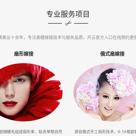
专业服务项目
耕美业十余年，专注美睫嫁接技术与服务品质，开云官方入口在线预约更
扇形嫁接
俄式扇嫁接
根超细睫毛组成扇形束，贴合单根自然
源自俄式手工扇形技术，6-16根超