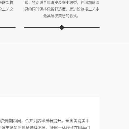
级眼部妆
感，特别适合单眼皮及细小眼型，在增加纵深
阶工艺之
感的同时保持佩戴舒适度，是进阶嫁接工艺中
。
最具层次美感的款式。
消费周期趋同，合并到店率显著提升。全国美睫美甲
下沉市场优质供给持续不足，睫甲一体模式在同类门