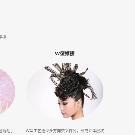
便捷
W型嫁接
轻睫毛手
W型工艺通过多方向交叉排列，形成立体层次