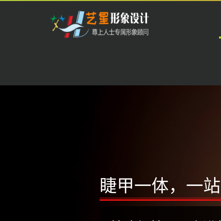
开
云
中
国
科
技
有
限
睫甲一体，一站
公
司