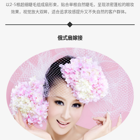
以2-5根超细睫毛组成扇形束，贴合单根自然睫毛，呈现浓密蓬松的眼妆
效果，视觉放大双眸，适合追求妆感提升又不失自然的客户群体。
俄式扇嫁接