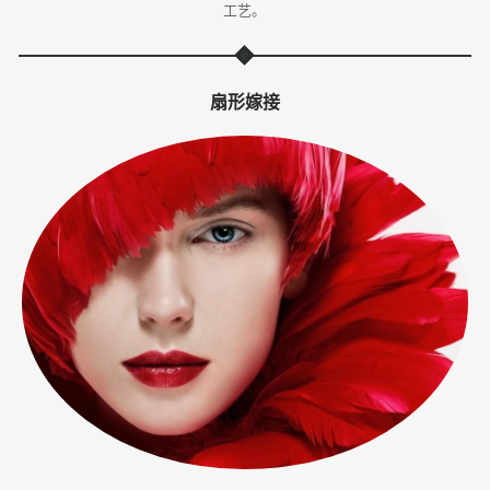
工艺。
体
·
扇形嫁接
美
业
培
训