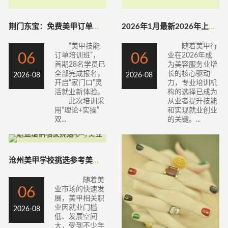
荆门东宝：免费美甲订单培训为宝妈开辟“指
2026年1月最新2026年上半年美甲培
“美甲技能
随着美甲行
06
06
订单培训班”，
业在2026年成
首期28名学员已
为美容服务业增
全部完成报名，
长的核心驱动
2026-08
2026-08
开启“家门口”灵
力，专业培训机
活就业新体验。
构的选择已成为
此次培训采
从业者提升技能
用“理论+实操”
和实现就业创业
双...
的关键。...
沧州美甲学校挑选参考美业职业培训相关介绍
随着美
06
业市场的快速发
展，美甲相关职
业因就业门槛
2026-08
低、发展空间
大，受到不少年