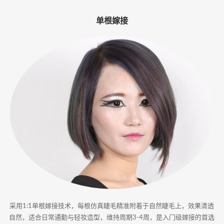
-
单根嫁接
专
业
美
睫
嫁
接
·
睫
甲
采用1:1单根嫁接技术，每根仿真睫毛精准附着于自然睫毛上，效果清透
一
自然，适合日常通勤与轻妆造型，维持周期3-4周，是入门级嫁接的首选