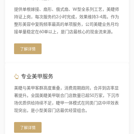
提供单根嫁接、扇形、俄式扇、W型全系列工艺，美睫师
持证上岗，每次服务约2小时完成，效果维持3-4周。作为
整形美容中复购频率最高的单项服务，公司美睫业务月均
接单量稳定在60单以上，是门店最核心的现金流来源。
了解详情
专业美甲服务
美睫与美甲客群高度重叠，消费周期趋同，合并到店率显
著提升。全国美睫美甲联合门店数量已超50万家，下沉市
场优质供给持续不足，睫甲一体模式在同类门店中坪效表
现突出，是小型美容门店最优经营组合。
了解详情