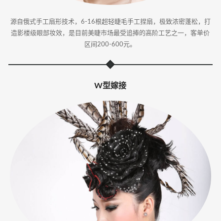
源自俄式手工扇形技术，6-16根超轻睫毛手工捏扇，极致浓密蓬松，打
造影楼级眼部妆效，是目前美睫市场最受追捧的高阶工艺之一，客单价
区间200-600元。
W型嫁接