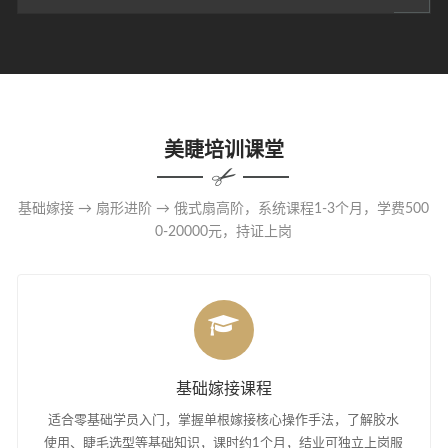
美睫培训课堂
基础嫁接 → 扇形进阶 → 俄式扇高阶，系统课程1-3个月，学费500
0-20000元，持证上岗
基础嫁接课程
适合零基础学员入门，掌握单根嫁接核心操作手法，了解胶水
使用、睫毛选型等基础知识，课时约1个月，结业可独立上岗服