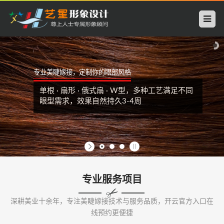
开
云
中
专业美睫嫁接，定制你的眼部风格
国
单根 · 扇形 · 俄式扇 · W型，多种工艺满足不同
科
眼型需求，效果自然持久3-4周
技
有
限
专业服务项目
公
深耕美业十余年，专注美睫嫁接技术与服务品质，开云官方入口在
司
线预约更便捷