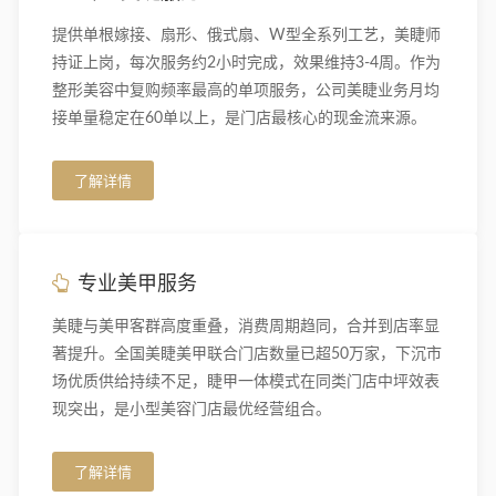
提供单根嫁接、扇形、俄式扇、W型全系列工艺，美睫师
持证上岗，每次服务约2小时完成，效果维持3-4周。作为
整形美容中复购频率最高的单项服务，公司美睫业务月均
接单量稳定在60单以上，是门店最核心的现金流来源。
了解详情
专业美甲服务
美睫与美甲客群高度重叠，消费周期趋同，合并到店率显
著提升。全国美睫美甲联合门店数量已超50万家，下沉市
场优质供给持续不足，睫甲一体模式在同类门店中坪效表
现突出，是小型美容门店最优经营组合。
了解详情