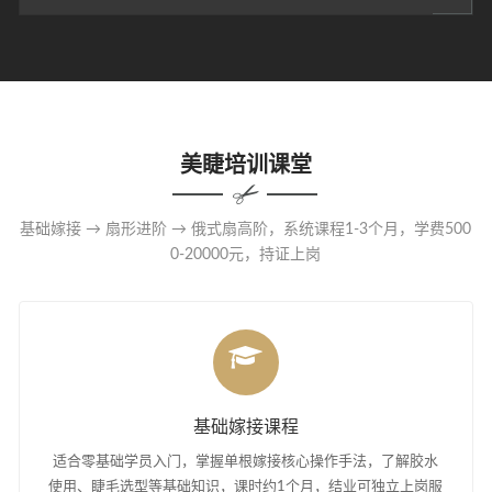
美睫培训课堂
基础嫁接 → 扇形进阶 → 俄式扇高阶，系统课程1-3个月，学费500
0-20000元，持证上岗
基础嫁接课程
适合零基础学员入门，掌握单根嫁接核心操作手法，了解胶水
使用、睫毛选型等基础知识，课时约1个月，结业可独立上岗服