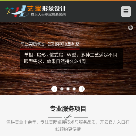
开
云
中
专业美睫嫁接，定制你的眼部风格
国
单根 · 扇形 · 俄式扇 · W型，多种工艺满足不同
科
眼型需求，效果自然持久3-4周
技
有
限
专业服务项目
公
深耕美业十余年，专注美睫嫁接技术与服务品质，开云官方入口在
司
线预约更便捷