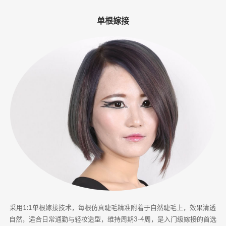
-
单根嫁接
专
业
美
睫
嫁
接
·
睫
甲
采用1:1单根嫁接技术，每根仿真睫毛精准附着于自然睫毛上，效果清透
一
自然，适合日常通勤与轻妆造型，维持周期3-4周，是入门级嫁接的首选