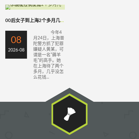
00后女子到上海2个多月几乎没花钱衣食住
今年4
08
月24日，上海普
陀警方抓了犯罪
嫌疑人黄某，可
2026-08
谓是一名“薅羊
毛”的高手。她
在上海待了两个
多月，几乎没怎
么花钱...