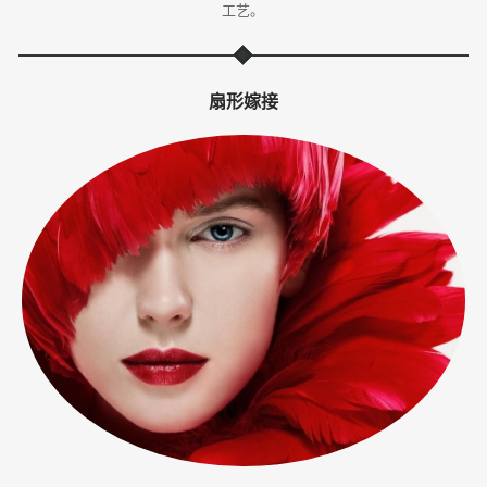
工艺。
体
·
扇形嫁接
美
业
培
训