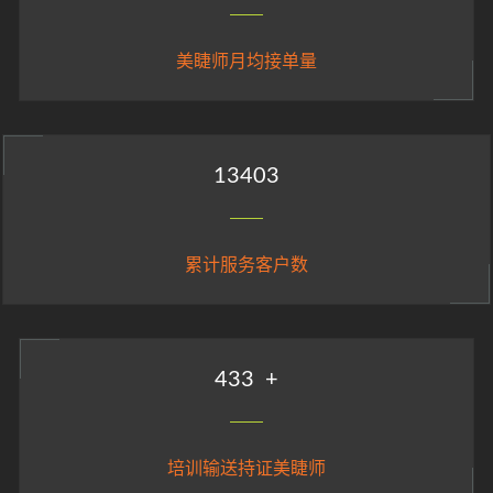
美睫师月均接单量
14914
累计服务客户数
482
+
培训输送持证美睫师