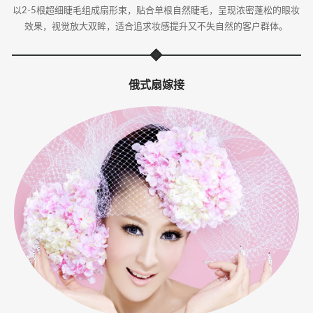
以2-5根超细睫毛组成扇形束，贴合单根自然睫毛，呈现浓密蓬松的眼妆
效果，视觉放大双眸，适合追求妆感提升又不失自然的客户群体。
俄式扇嫁接