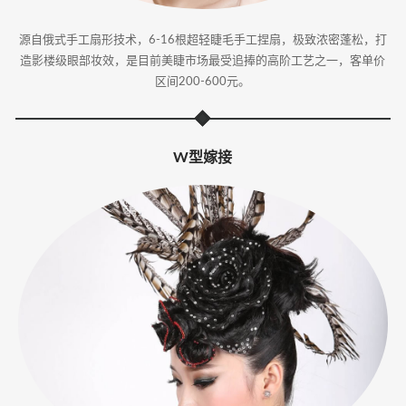
源自俄式手工扇形技术，6-16根超轻睫毛手工捏扇，极致浓密蓬松，打
造影楼级眼部妆效，是目前美睫市场最受追捧的高阶工艺之一，客单价
区间200-600元。
W型嫁接