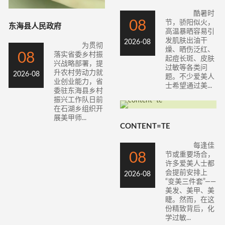
酷暑时
08
节，骄阳似火，
东海县人民政府
高温暴晒容易引
发肌肤出油干
2026-08
为贯彻
燥、晒伤泛红、
08
落实省委乡村振
起痘长斑、皮肤
兴战略部署，提
过敏等各类问
升农村劳动力就
2026-08
题。不少爱美人
业创业能力，省
士希望通过美...
委驻东海县乡村
振兴工作队日前
在石湖乡组织开
展美甲师...
CONTENT=TE
每逢佳
08
节或重要场合，
许多爱美人士都
会提前安排上
2026-08
“变美三件套”——
美发、美甲、美
睫。然而，在这
份精致背后，化
学过敏...