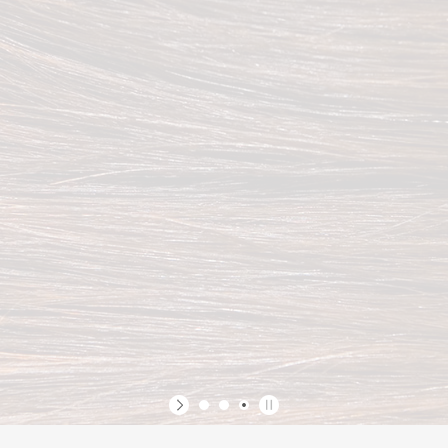
俄式扇 · W型，多种工艺满足不同眼型需
-4周