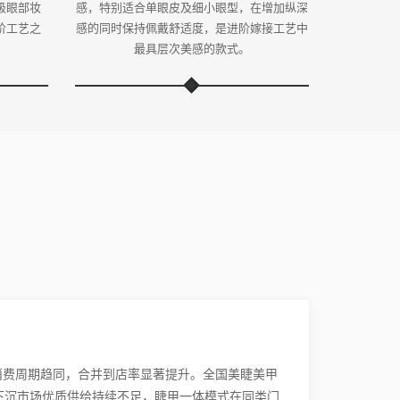
级眼部妆
感，特别适合单眼皮及细小眼型，在增加纵深
阶工艺之
感的同时保持佩戴舒适度，是进阶嫁接工艺中
。
最具层次美感的款式。
消费周期趋同，合并到店率显著提升。全国美睫美甲
下沉市场优质供给持续不足，睫甲一体模式在同类门