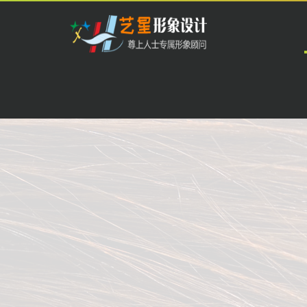
开
云
中
国
科
技
有
限
专业美睫嫁接，
公
司