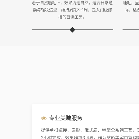
着于自然睫毛上，效果清透自然，适合日常通
睫毛，呈
勤与轻妆造型，维持周期3-4周，是入门级嫁
眸，适
接的首选工艺。
专业美睫服务
提供单根嫁接、扇形、俄式扇、W型全系列工艺，
2小时完成，效果维持3-4周。作为整形美容中复