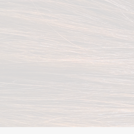
-
单根 · 扇形 · 
专
求，效果自然持久3
业
美
睫
嫁
接
·
睫
甲
一