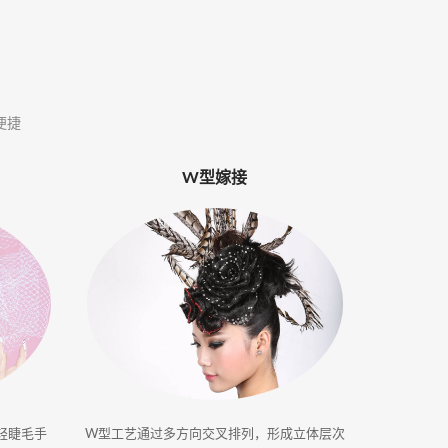
便捷
W型嫁接
轻睫毛手
W型工艺通过多方向交叉排列，形成立体层次