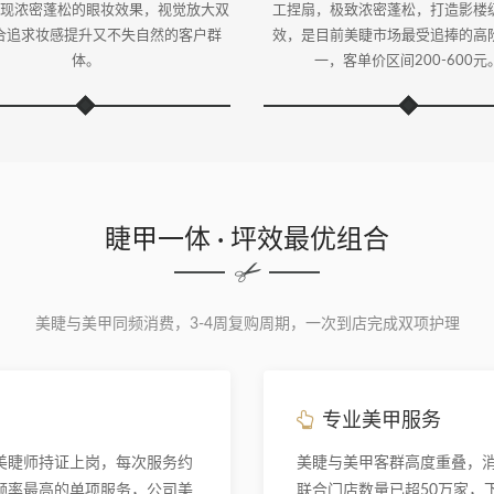
现浓密蓬松的眼妆效果，视觉放大双
工捏扇，极致浓密蓬松，打造影楼
合追求妆感提升又不失自然的客户群
效，是目前美睫市场最受追捧的高
体。
一，客单价区间200-600元
睫甲一体 · 坪效最优组合
美睫与美甲同频消费，3-4周复购周期，一次到店完成双项护理
专业美甲服务
美睫师持证上岗，每次服务约
美睫与美甲客群高度重叠，
购频率最高的单项服务，公司美
联合门店数量已超50万家，