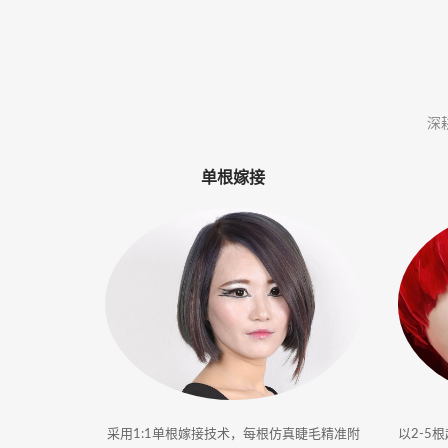
体
·
美
深
业
单根嫁接
培
训
采用1:1单根嫁接技术，每根仿真睫毛精准附
以2-5