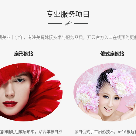
专业服务项目
耕美业十余年，专注美睫嫁接技术与服务品质，开云官方入口在线预约更
扇形嫁接
俄式扇嫁接
根超细睫毛组成扇形束，贴合单根自然
源自俄式手工扇形技术，6-16根超