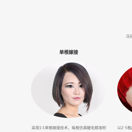
体
·
美
深
业
单根嫁接
培
训
采用1:1单根嫁接技术，每根仿真睫毛精准附
以2-5