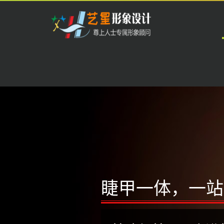
开
云
中
国
科
技
有
限
睫甲一体，一站
公
司