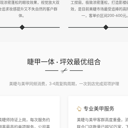
现浓密蓬松的眼妆效果，视觉放大双
工捏扇，极致浓密蓬松，打造影楼
合追求妆感提升又不失自然的客户群
效，是目前美睫市场最受追捧的高
体。
一，客单价区间200-600元
睫甲一体 · 坪效最优组合
美睫与美甲同频消费，3-4周复购周期，一次到店完成双项护理
专业美甲服务
美睫师持证上岗，每次服务约
美睫与美甲客群高度重叠，
购频率最高的单项服务，公司美
联合门店数量已超50万家，