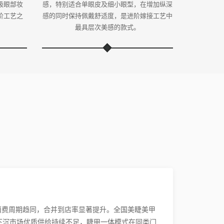
级眼部妆
感，特别适合单眼皮及细小眼型，在增加纵深
阶工艺之
感的同时保持佩戴舒适度，是进阶嫁接工艺中
。
最具层次美感的款式。
消费周期趋同，合并到店率显著提升。全国美睫美甲
下沉市场优质供给持续不足，睫甲一体模式在同类门