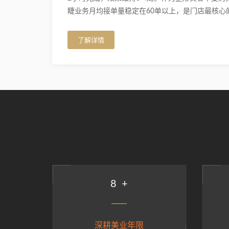
睫业务月均接单量稳定在60单以上，是门店最核心
了解详情
9
+
深耕美业年限