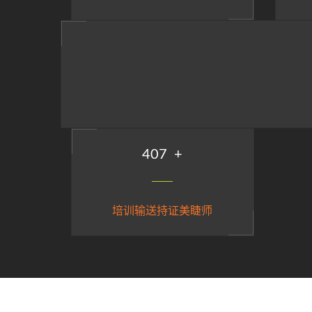
488
+
培训输送持证美睫师