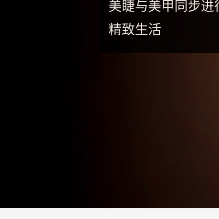
-
美睫与美甲同步进
专
精致生活
业
美
睫
嫁
接
·
睫
甲
一