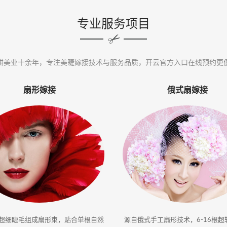
专业服务项目
耕美业十余年，专注美睫嫁接技术与服务品质，开云官方入口在线预约更
扇形嫁接
俄式扇嫁接
根超细睫毛组成扇形束，贴合单根自然
源自俄式手工扇形技术，6-16根超