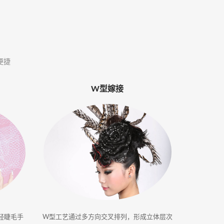
便捷
W型嫁接
轻睫毛手
W型工艺通过多方向交叉排列，形成立体层次