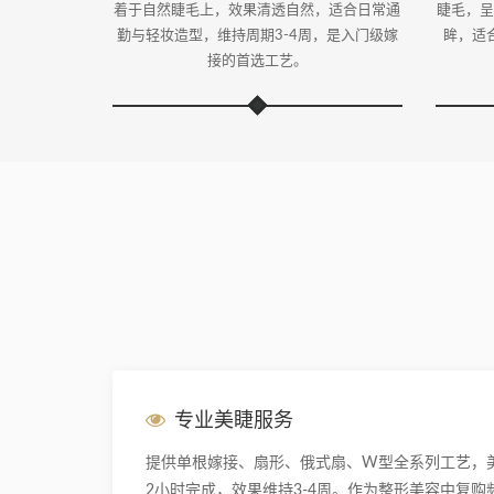
着于自然睫毛上，效果清透自然，适合日常通
睫毛，呈
勤与轻妆造型，维持周期3-4周，是入门级嫁
眸，适
接的首选工艺。
专业美睫服务
提供单根嫁接、扇形、俄式扇、W型全系列工艺，
2小时完成，效果维持3-4周。作为整形美容中复