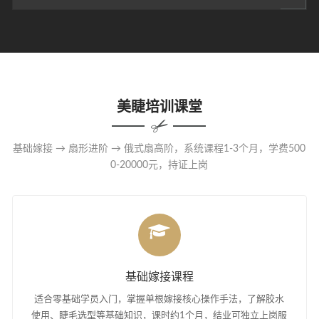
美睫培训课堂
基础嫁接 → 扇形进阶 → 俄式扇高阶，系统课程1-3个月，学费500
0-20000元，持证上岗
基础嫁接课程
适合零基础学员入门，掌握单根嫁接核心操作手法，了解胶水
使用、睫毛选型等基础知识，课时约1个月，结业可独立上岗服