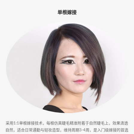
-
单根嫁接
专
业
美
睫
嫁
接
·
睫
甲
采用1:1单根嫁接技术，每根仿真睫毛精准附着于自然睫毛上，效果清透
一
自然，适合日常通勤与轻妆造型，维持周期3-4周，是入门级嫁接的首选