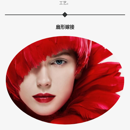
工艺。
体
·
扇形嫁接
美
业
培
训