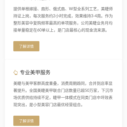
提供单根嫁接、扇形、俄式扇、W型全系列工艺，美睫师
持证上岗，每次服务约2小时完成，效果维持3-4周。作为
整形美容中复购频率最高的单项服务，公司美睫业务月均
接单量稳定在60单以上，是门店最核心的现金流来源。
了解详情
专业美甲服务
美睫与美甲客群高度重叠，消费周期趋同，合并到店率显
著提升。全国美睫美甲联合门店数量已超50万家，下沉市
场优质供给持续不足，睫甲一体模式在同类门店中坪效表
现突出，是小型美容门店最优经营组合。
了解详情