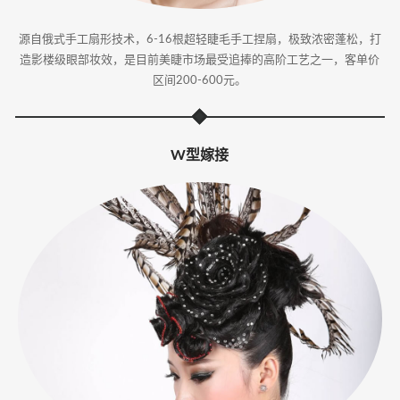
源自俄式手工扇形技术，6-16根超轻睫毛手工捏扇，极致浓密蓬松，打
造影楼级眼部妆效，是目前美睫市场最受追捧的高阶工艺之一，客单价
区间200-600元。
W型嫁接