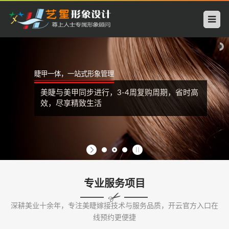
开
云
中
睫甲一体，一站式形象管理
国
美睫与美甲同步进行，3-4周复购周期，省时高
科
效，尽享精致生活
技
有
限
专业服务项目
公
深耕美业十余年，专注美睫嫁接技术与服务品质，开云官方入口在
司
线预约更便捷