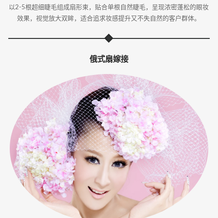
以2-5根超细睫毛组成扇形束，贴合单根自然睫毛，呈现浓密蓬松的眼妆
效果，视觉放大双眸，适合追求妆感提升又不失自然的客户群体。
俄式扇嫁接