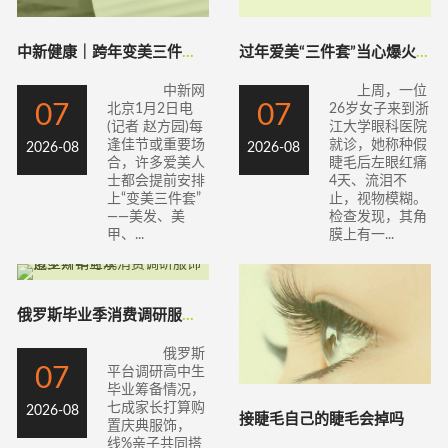
中新健康｜跨年变美三件套怎么做更健康？
过年爱美“三件套”当心爆火的它暗藏“陷阱
中新网
上周，一位
07
07
北京1月2日电
26岁女子来到浙
(记者 赵方园)每
江大学眼科医院
逢佳节或重要场
就诊，她称种假
2026-08
2026-08
合，许多爱美人
睫毛后左眼红痛
士都会提前安排
4天、流泪不
上“变美三件套”
止，视物模糊。
——美发、美
检查发现，其角
甲、...
膜上有一...
俄罗斯毕业季消费调研服饰造型开销可观
俄罗斯
07
平台调研高中生
毕业筹备情况，
七成家长打算购
2026-08
接睫毛自己的睫毛会掉吗
置庆典服饰，
线%亲子共同搭