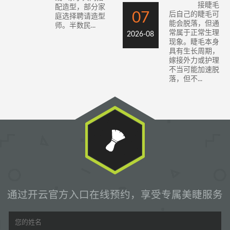
接睫毛
配造型，部分家
07
后自己的睫毛可
庭选择聘请造型
能会脱落，但通
师。半数民...
常属于正常生理
2026-08
现象。睫毛本身
具有生长周期，
嫁接外力或护理
不当可能加速脱
落，但不...
通过开云官方入口在线预约，享受专属美睫服务