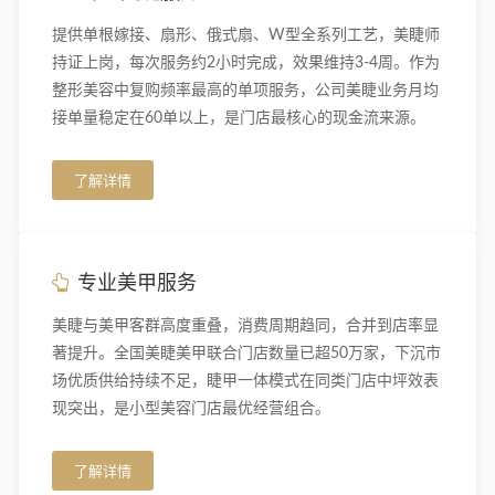
提供单根嫁接、扇形、俄式扇、W型全系列工艺，美睫师
持证上岗，每次服务约2小时完成，效果维持3-4周。作为
整形美容中复购频率最高的单项服务，公司美睫业务月均
接单量稳定在60单以上，是门店最核心的现金流来源。
了解详情
专业美甲服务
美睫与美甲客群高度重叠，消费周期趋同，合并到店率显
著提升。全国美睫美甲联合门店数量已超50万家，下沉市
场优质供给持续不足，睫甲一体模式在同类门店中坪效表
现突出，是小型美容门店最优经营组合。
了解详情