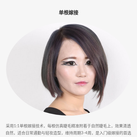
-
单根嫁接
专
业
美
睫
嫁
接
·
睫
甲
采用1:1单根嫁接技术，每根仿真睫毛精准附着于自然睫毛上，效果清透
一
自然，适合日常通勤与轻妆造型，维持周期3-4周，是入门级嫁接的首选