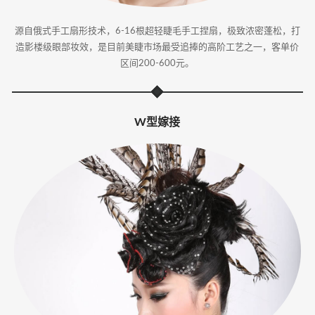
源自俄式手工扇形技术，6-16根超轻睫毛手工捏扇，极致浓密蓬松，打
造影楼级眼部妆效，是目前美睫市场最受追捧的高阶工艺之一，客单价
区间200-600元。
W型嫁接