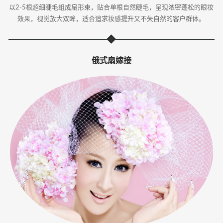
以2-5根超细睫毛组成扇形束，贴合单根自然睫毛，呈现浓密蓬松的眼妆
效果，视觉放大双眸，适合追求妆感提升又不失自然的客户群体。
俄式扇嫁接