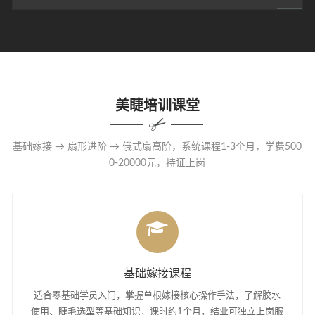
美睫培训课堂
基础嫁接 → 扇形进阶 → 俄式扇高阶，系统课程1-3个月，学费500
0-20000元，持证上岗
基础嫁接课程
适合零基础学员入门，掌握单根嫁接核心操作手法，了解胶水
使用、睫毛选型等基础知识，课时约1个月，结业可独立上岗服