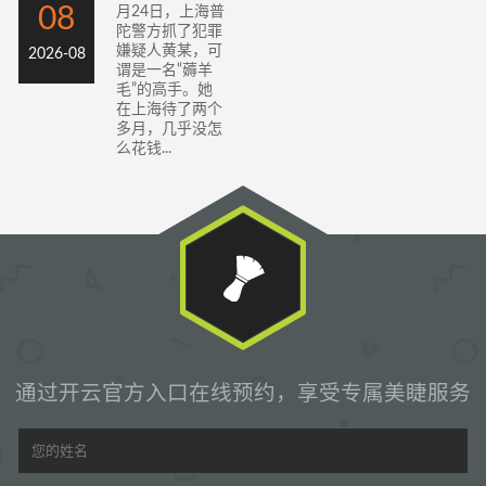
08
月24日，上海普
陀警方抓了犯罪
嫌疑人黄某，可
2026-08
谓是一名“薅羊
毛”的高手。她
在上海待了两个
多月，几乎没怎
么花钱...
通过开云官方入口在线预约，享受专属美睫服务