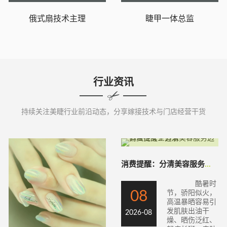
俄式扇技术主理
睫甲一体总监
行业资讯
持续关注美睫行业前沿动态，分享嫁接技术与门店经营干货
消费提醒：分清美容服务边界理性安全追求“
酷暑时
08
节，骄阳似火，
高温暴晒容易引
发肌肤出油干
2026-08
燥、晒伤泛红、