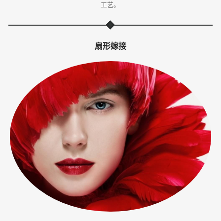
工艺。
体
·
扇形嫁接
美
业
培
训