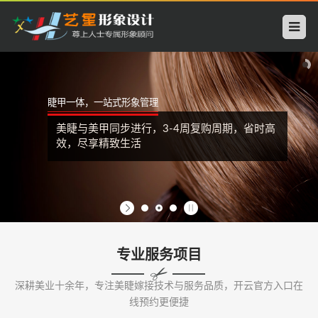
开
云
中
睫甲一体，一站式形象管理
国
美睫与美甲同步进行，3-4周复购周期，省时高
科
效，尽享精致生活
技
有
限
专业服务项目
公
深耕美业十余年，专注美睫嫁接技术与服务品质，开云官方入口在
司
线预约更便捷