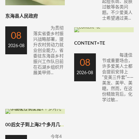
起痘长斑、皮肤
过敏等各类问
题。不少爱美人
东海县人民政府
士希望通过美...
为贯彻
08
落实省委乡村振
兴战略部署，提
CONTENT=TE
升农村劳动力就
2026-08
业创业能力，省
每逢佳
委驻东海县乡村
08
节或重要场合，
振兴工作队日前
许多爱美人士都
在石湖乡组织开
会提前安排上
展美甲师...
2026-08
“变美三件套”——
美发、美甲、美
睫。然而，在这
份精致背后，化
学过敏...
00后女子到上海2个多月几乎没花钱衣食住
今年4