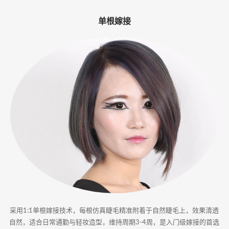
-
单根嫁接
专
业
美
睫
嫁
接
·
睫
甲
采用1:1单根嫁接技术，每根仿真睫毛精准附着于自然睫毛上，效果清透
一
自然，适合日常通勤与轻妆造型，维持周期3-4周，是入门级嫁接的首选