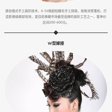
源自俄式手工扇形技术，6-16根超轻睫毛手工捏扇，极致浓密蓬松，打
造影楼级眼部妆效，是目前美睫市场最受追捧的高阶工艺之一，客单价
区间200-600元。
W型嫁接