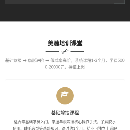
美睫培训课堂
基础嫁接 → 扇形进阶 → 俄式扇高阶，系统课程1-3个月，学费500
0-20000元，持证上岗
基础嫁接课程
适合零基础学员入门，掌握单根嫁接核心操作手法，了解胶水
使用、睫毛选型等基础知识，课时约1个月，结业可独立上岗服