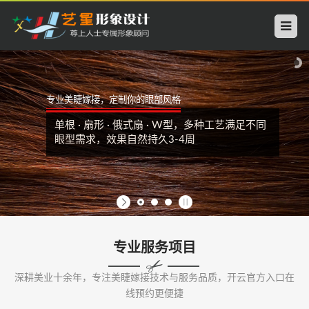
开
云
中
专业美睫嫁接，定制你的眼部风格
国
单根 · 扇形 · 俄式扇 · W型，多种工艺满足不同
科
眼型需求，效果自然持久3-4周
技
有
限
专业服务项目
公
深耕美业十余年，专注美睫嫁接技术与服务品质，开云官方入口在
司
线预约更便捷