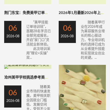
荆门东宝：免费美甲订单培训为宝妈开辟“指
2026年1月最新2026年上半年美甲培
“美甲技能
随着美甲行
06
06
订单培训班”，
业在2026年成
首期28名学员已
为美容服务业增
全部完成报名，
长的核心驱动
2026-08
2026-08
开启“家门口”灵
力，专业培训机
活就业新体验。
构的选择已成为
此次培训采
从业者提升技能
用“理论+实操”
和实现就业创业
双...
的关键。...
沧州美甲学校挑选参考美业职业培训相关介绍
随着美
06
业市场的快速发
展，美甲相关职
业因就业门槛
2026-08
低、发展空间
大，受到不少年