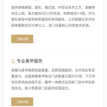
提供单根嫁接、扇形、俄式扇、W型全系列工艺，美睫师
持证上岗，每次服务约2小时完成，效果维持3-4周。作为
整形美容中复购频率最高的单项服务，公司美睫业务月均
接单量稳定在60单以上，是门店最核心的现金流来源。
了解详情
专业美甲服务
美睫与美甲客群高度重叠，消费周期趋同，合并到店率显
著提升。全国美睫美甲联合门店数量已超50万家，下沉市
场优质供给持续不足，睫甲一体模式在同类门店中坪效表
现突出，是小型美容门店最优经营组合。
了解详情