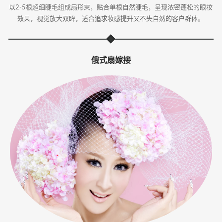
以2-5根超细睫毛组成扇形束，贴合单根自然睫毛，呈现浓密蓬松的眼妆
效果，视觉放大双眸，适合追求妆感提升又不失自然的客户群体。
俄式扇嫁接