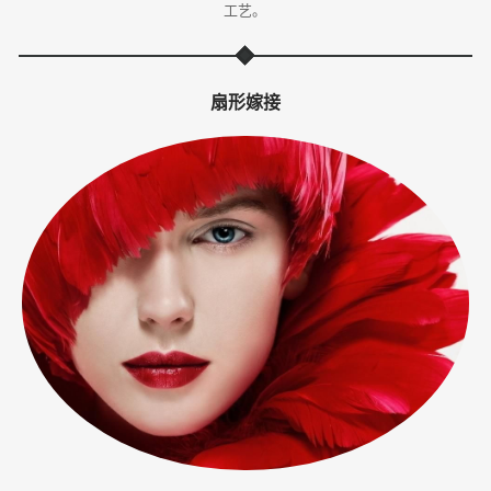
工艺。
体
·
扇形嫁接
美
业
培
训