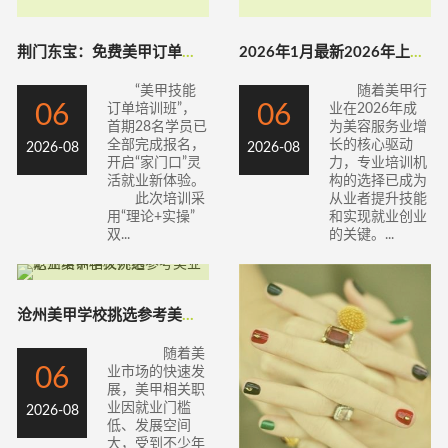
荆门东宝：免费美甲订单培训为宝妈开辟“指
2026年1月最新2026年上半年美甲培
“美甲技能
随着美甲行
06
06
订单培训班”，
业在2026年成
首期28名学员已
为美容服务业增
全部完成报名，
长的核心驱动
2026-08
2026-08
开启“家门口”灵
力，专业培训机
活就业新体验。
构的选择已成为
此次培训采
从业者提升技能
用“理论+实操”
和实现就业创业
双...
的关键。...
沧州美甲学校挑选参考美业职业培训相关介绍
随着美
06
业市场的快速发
展，美甲相关职
业因就业门槛
2026-08
低、发展空间
大，受到不少年