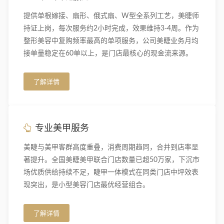
提供单根嫁接、扇形、俄式扇、W型全系列工艺，美睫师
持证上岗，每次服务约2小时完成，效果维持3-4周。作为
整形美容中复购频率最高的单项服务，公司美睫业务月均
接单量稳定在60单以上，是门店最核心的现金流来源。
了解详情
专业美甲服务
美睫与美甲客群高度重叠，消费周期趋同，合并到店率显
著提升。全国美睫美甲联合门店数量已超50万家，下沉市
场优质供给持续不足，睫甲一体模式在同类门店中坪效表
现突出，是小型美容门店最优经营组合。
了解详情