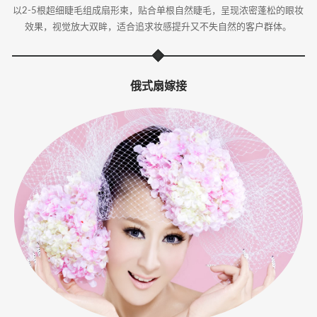
以2-5根超细睫毛组成扇形束，贴合单根自然睫毛，呈现浓密蓬松的眼妆
效果，视觉放大双眸，适合追求妆感提升又不失自然的客户群体。
俄式扇嫁接