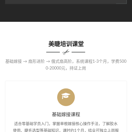
美睫培训课堂
基础嫁接 → 扇形进阶 → 俄式扇高阶，系统课程1-3个月，学费500
0-20000元，持证上岗
基础嫁接课程
适合零基础学员入门，掌握单根嫁接核心操作手法，了解胶水
使用、睫毛选型等基础知识，课时约1个月，结业可独立上岗服