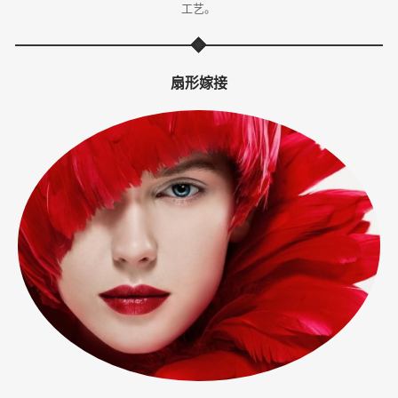
工艺。
体
·
扇形嫁接
美
业
培
训