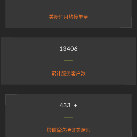
美睫师月均接单量
14896
累计服务客户数
482
+
培训输送持证美睫师