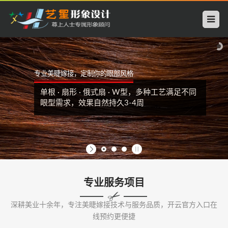
开
云
中
专业美睫嫁接，定制你的眼部风格
国
单根 · 扇形 · 俄式扇 · W型，多种工艺满足不同
科
眼型需求，效果自然持久3-4周
技
有
限
专业服务项目
公
深耕美业十余年，专注美睫嫁接技术与服务品质，开云官方入口在
司
线预约更便捷