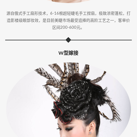
源自俄式手工扇形技术，6-16根超轻睫毛手工捏扇，极致浓密蓬松，打
造影楼级眼部妆效，是目前美睫市场最受追捧的高阶工艺之一，客单价
区间200-600元。
W型嫁接