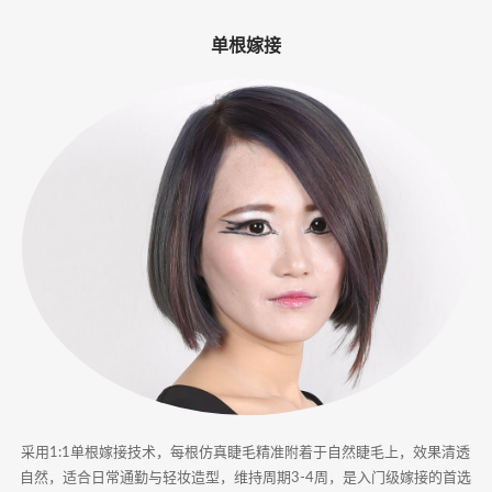
-
单根嫁接
专
业
美
睫
嫁
接
·
睫
甲
采用1:1单根嫁接技术，每根仿真睫毛精准附着于自然睫毛上，效果清透
一
自然，适合日常通勤与轻妆造型，维持周期3-4周，是入门级嫁接的首选