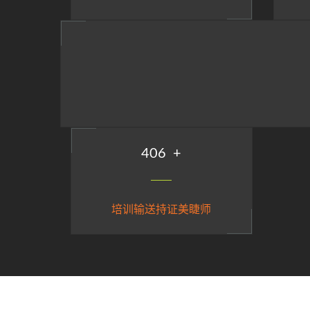
495
+
培训输送持证美睫师