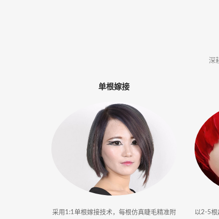
体
·
美
深
业
单根嫁接
培
训
采用1:1单根嫁接技术，每根仿真睫毛精准附
以2-5