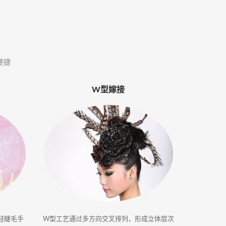
便捷
W型嫁接
轻睫毛手
W型工艺通过多方向交叉排列，形成立体层次