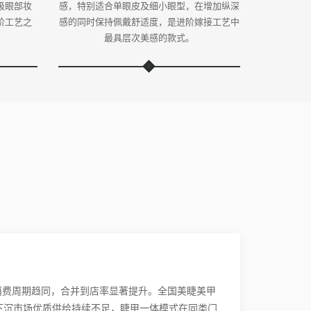
级眼部妆
感，特别适合单眼皮及细小眼型，在增加纵深
阶工艺之
感的同时保持佩戴舒适度，是进阶嫁接工艺中
。
最具层次美感的款式。
消费周期趋同，合并到店率显著提升。全国美睫美甲
下沉市场优质供给持续不足，睫甲一体模式在同类门