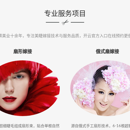
专业服务项目
耕美业十余年，专注美睫嫁接技术与服务品质，开云官方入口在线预约更
扇形嫁接
俄式扇嫁接
根超细睫毛组成扇形束，贴合单根自然
源自俄式手工扇形技术，6-16根超