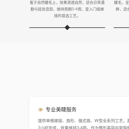
着于自然睫毛上，效果清透自然，适合日常通
睫毛，呈
勤与轻妆造型，维持周期3-4周，是入门级嫁
眸，适
接的首选工艺。
专业美睫服务
提供单根嫁接、扇形、俄式扇、W型全系列工艺，
2小时完成，效果维持3-4周。作为整形美容中复