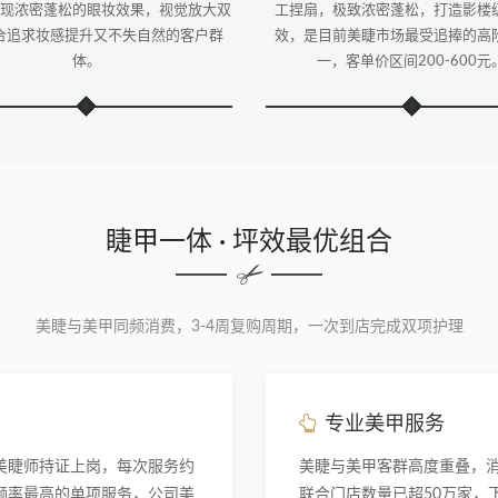
现浓密蓬松的眼妆效果，视觉放大双
工捏扇，极致浓密蓬松，打造影楼
合追求妆感提升又不失自然的客户群
效，是目前美睫市场最受追捧的高
体。
一，客单价区间200-600元
睫甲一体 · 坪效最优组合
美睫与美甲同频消费，3-4周复购周期，一次到店完成双项护理
专业美甲服务
美睫师持证上岗，每次服务约
美睫与美甲客群高度重叠，
购频率最高的单项服务，公司美
联合门店数量已超50万家，