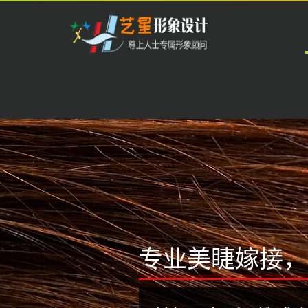
开
云
中
国
科
技
有
限
专业美睫嫁接，
公
司