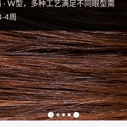
俄式扇 · W型，多种工艺满足不同眼型需
-4周