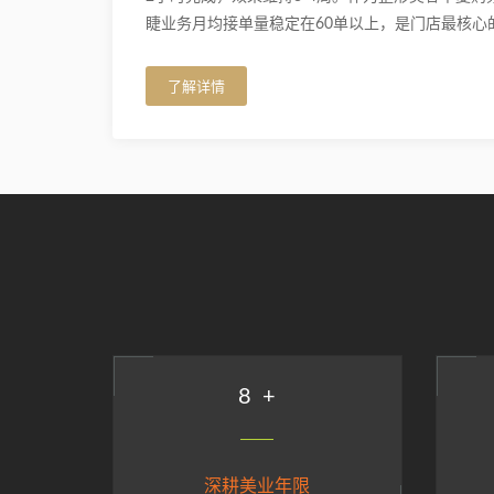
睫业务月均接单量稳定在60单以上，是门店最核心
了解详情
9
+
深耕美业年限