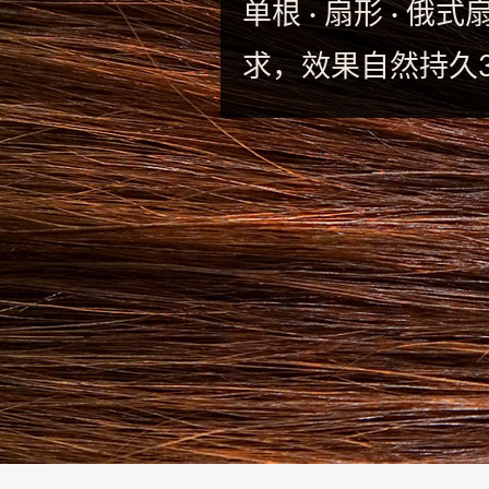
-
单根 · 扇形 · 
专
求，效果自然持久3
业
美
睫
嫁
接
·
睫
甲
一