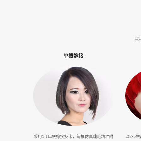
体
·
美
深
业
单根嫁接
培
训
采用1:1单根嫁接技术，每根仿真睫毛精准附
以2-5