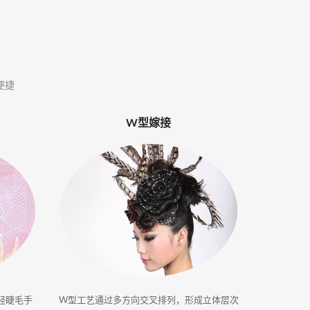
便捷
W型嫁接
轻睫毛手
W型工艺通过多方向交叉排列，形成立体层次