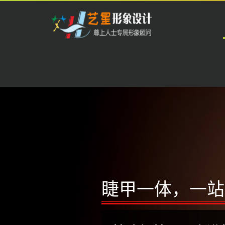
开
云
中
国
科
技
有
限
睫甲一体，一站
公
司