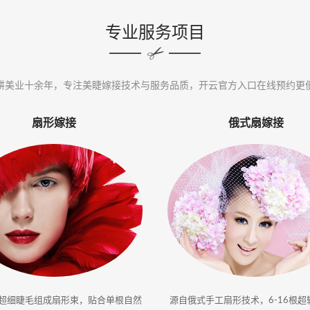
专业服务项目
耕美业十余年，专注美睫嫁接技术与服务品质，开云官方入口在线预约更
扇形嫁接
俄式扇嫁接
根超细睫毛组成扇形束，贴合单根自然
源自俄式手工扇形技术，6-16根超