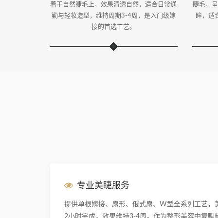
着于自然睫毛上，效果清透自然，适合日常通
睫毛，呈
勤与轻妆造型，维持周期3-4周，是入门级嫁
眸，适
接的首选工艺。
专业美睫服务
提供单根嫁接、扇形、俄式扇、W型全系列工艺，
2小时完成，效果维持3-4周。作为整形美容中复