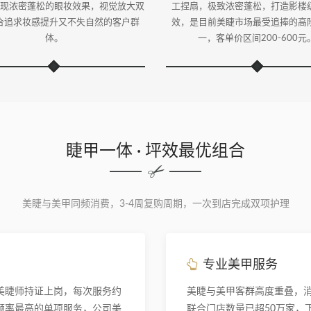
现浓密蓬松的眼妆效果，视觉放大双
工捏扇，极致浓密蓬松，打造影楼
合追求妆感提升又不失自然的客户群
效，是目前美睫市场最受追捧的高
体。
一，客单价区间200-600元
睫甲一体 · 坪效最优组合
美睫与美甲同频消费，3-4周复购周期，一次到店完成双项护理
专业美甲服务
美睫师持证上岗，每次服务约
美睫与美甲客群高度重叠，
购频率最高的单项服务，公司美
联合门店数量已超50万家，