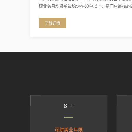
睫业务月均接单量稳定在60单以上，是门店最核心
了解详情
9
+
深耕美业年限