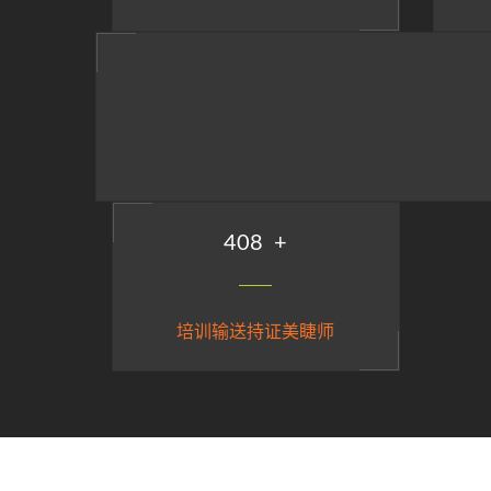
486
+
培训输送持证美睫师