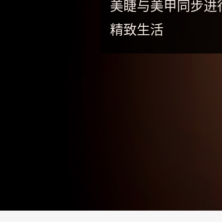
-
美睫与美甲同步进
专
精致生活
业
美
睫
嫁
接
·
睫
甲
一